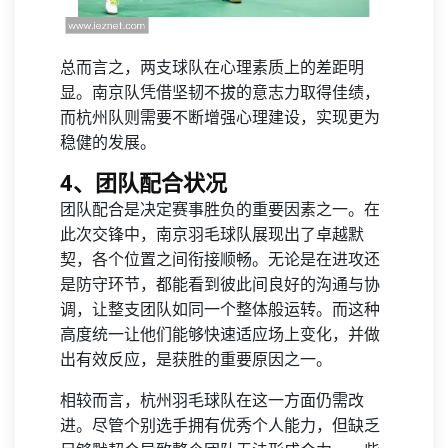
总而言之，两支球队在心理素质上的差距明
显。南京队凭借坚韧不拔的意志力取得佳绩，
而杭州队则需要不断增强心理建设，实现更为
稳健的发展。
4、团队配合状况
团队配合是决定赛事胜负的重要因素之一。在
此次交锋中，南京羽毛球队展现出了卓越默
契，各个位置之间衔接顺畅。无论是在进攻还
是防守环节，都能看到彼此间良好的沟通与协
调，让整支团队如同一个整体般运转。而这种
高度统一让他们能够快速适应场上变化，并做
出有效反应，是获胜的重要原因之一。
相较而言，杭州羽毛球队在这一方面仍需改
进。尽管个别选手拥有优秀个人能力，但缺乏