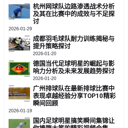
杭州网球队边路渗透战术分析
及其在比赛中的成效与不足探
讨
2026-01-29
成都羽毛球队耐力训练揭秘与
提升策略探讨
2026-01-20
德国当代足球明星的崛起与影
响力分析及未来发展趋势探讨
2026-01-20
广州排球队在最新排球比赛中
表现卓越经验分享TOP10精彩
瞬间回顾
2026-01-19
国内足球明星搞笑瞬间集锦让