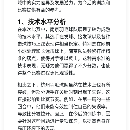
域中的实力差异及发展潜力，为今后的训练和
比赛提供有益的参考。
1、技术水平分析
在本次比赛中，南京羽毛球队展现了较为成熟
的技术水平，其选手在发球、接发球以及各种
击球技巧上都表现得相当稳定。特别是在网前
小球处理和长远击球上，南京队员频繁打出精
准的落点，使得对手难以反击。这种高水准的
技术表现，无疑为他们赢得了不少分数，也使
得整个比赛过程更具观赏性。
相比之下，杭州羽毛球队虽然在技术上也有所
突破，但部分选手在关键时刻出现了失误，这
直接影响到比赛节奏。例如，在第一局的一些
回合中，他们未能有效控制住自己的失误率，
导致比分被拉开。因此，在今后的训练中，需
要针对这些问题进行专项练习，以提高自身在
高压环境下的表现。