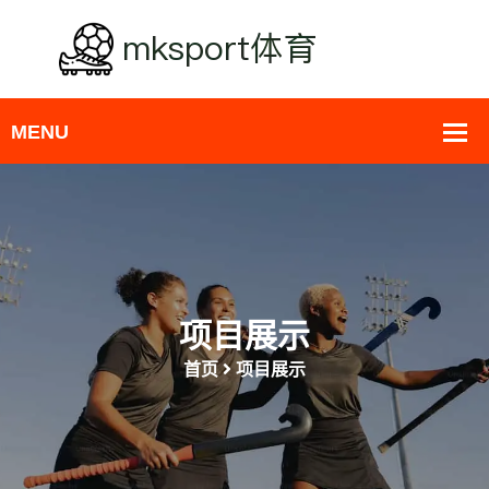
项目展示
首页
项目展示