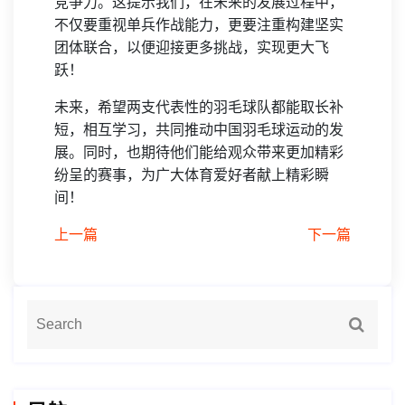
竞争力。这提示我们，在未来的发展过程中，
不仅要重视单兵作战能力，更要注重构建坚实
团体联合，以便迎接更多挑战，实现更大飞
跃！
未来，希望两支代表性的羽毛球队都能取长补
短，相互学习，共同推动中国羽毛球运动的发
展。同时，也期待他们能给观众带来更加精彩
纷呈的赛事，为广大体育爱好者献上精彩瞬
间！
上一篇
下一篇