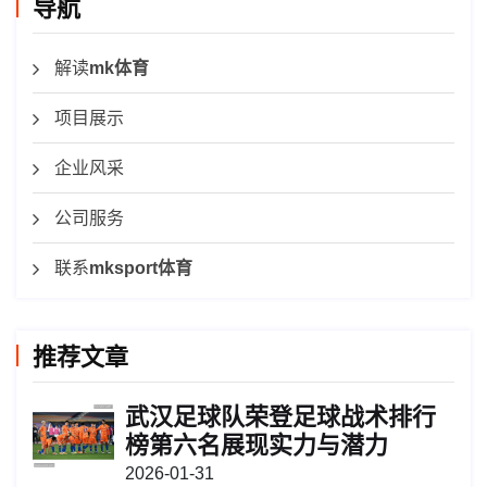
导航
解读
mk体育
项目展示
企业风采
公司服务
联系
mksport体育
推荐文章
武汉足球队荣登足球战术排行
榜第六名展现实力与潜力
2026-01-31